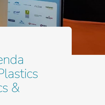
enda
lastics
cs &