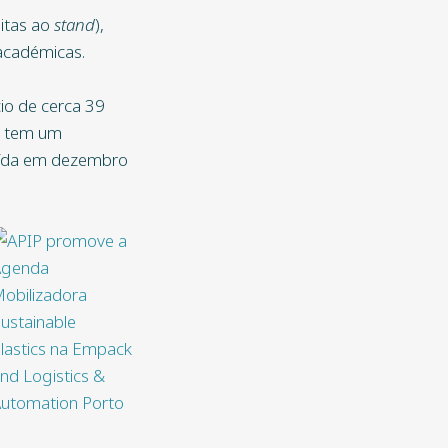
sitas ao
stand
),
 académicas.
io de cerca 39
o, tem um
luída em dezembro