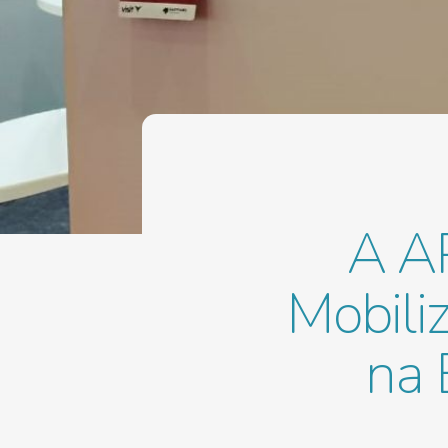
A A
Mobili
na 