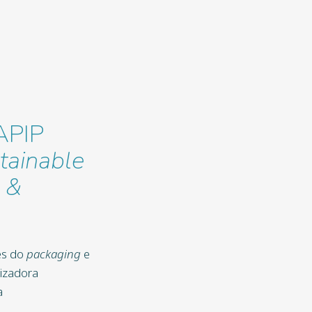
APIP
tainable
 &
es do
packaging
e
lizadora
a