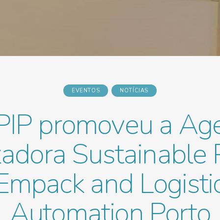
EVENTOS
NOTÍCIAS
PIP promoveu a Ag
zadora Sustainable P
Empack and Logisti
Automation Porto