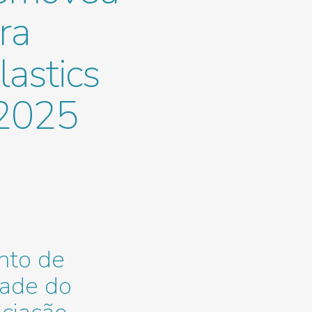
ra
lastics
 2025
nto de
dade do