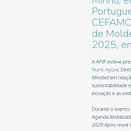
Minho, e
Portugue
CEFAMOL
de Molde
2025, e
A APIP esteve pre
Nuno Aguiar
, Dir
Mindset
em relação
sustentabilidade 
inovação e as evid
Durante o evento
Agenda Mobiliza
2025
! Após reunir