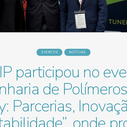
EVENTOS
NOTÍCIAS
P participou no ev
nharia de Polímero
: Parcerias, Inovaç
tabilidade”, onde p