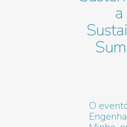
a
Sustai
Summ
O event
Engenhar