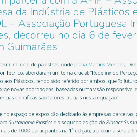
m parceria com a APIP – Asso
sa da Indústria de Plásticos 
 – Associação Portuguesa In
s, decorreu no dia 6 de fever
m Guimarães
sente no ciclo de palestras, onde
Joana Martins Mendes
, Dir
etor Técnico, abordaram um tema crucial: “Redefinindo Perce
 aos Plásticos, tendo sido referido por ambos, que “o futur
exige novas abordagens, baseadas numa visão responsável e 
ências científicas são fatores cruciais nesta equação”!
 e no espaço de exposição dedicado às empresas parceiras
dora
Sustainable Plastics
e a segunda edição do
Plastics Summ
 mais de 1000 participantes na 1ª edição, a próxima será a 6