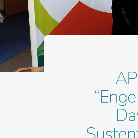
API
“Enge
Day
Susten