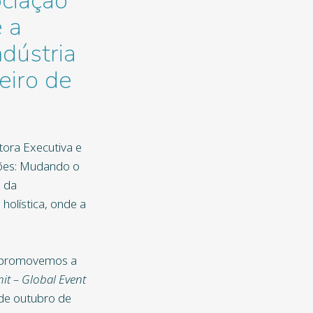
ciação
e a
dústria
eiro de
etora Executiva e
ções: Mudando o
o da
holística, onde a
, promovemos a
it – Global Event
 de outubro de