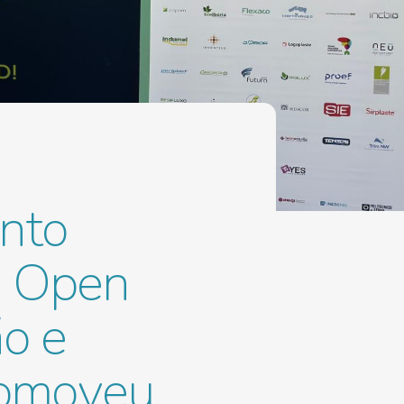
ento
s Open
ão e
romoveu