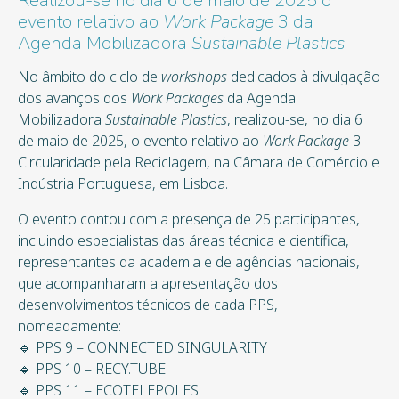
Realizou-se no dia 6 de maio de 2025 o
evento relativo ao
Work Package
3 da
Agenda Mobilizadora
Sustainable Plastics
No âmbito do ciclo de
workshops
dedicados à divulgação
dos avanços dos
Work Packages
da Agenda
Mobilizadora
Sustainable Plastics
, realizou-se, no dia 6
de maio de 2025, o evento relativo ao
Work Package
3:
Circularidade pela Reciclagem, na Câmara de Comércio e
Indústria Portuguesa, em Lisboa.
O evento contou com a presença de 25 participantes,
incluindo especialistas das áreas técnica e científica,
representantes da academia e de agências nacionais,
que acompanharam a apresentação dos
desenvolvimentos técnicos de cada PPS,
nomeadamente:
🔹 PPS 9 – CONNECTED SINGULARITY
🔹 PPS 10 – RECY.TUBE
🔹 PPS 11 – ECOTELEPOLES